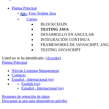
Página Principal
Foro Testing Java
Cursos
BLOCKCHAIN
TESTING JAVA
DESARROLLO EN ANGULAR
INTEGRACIÓN CONTINUA
FRAMEWORKS DE JAVASCRIPT. AN
TESTING JAVASCRIPT
Usted no se ha identificado. (
Acceder
)
Página Principal
Núvola Learning Management
Contacto
Español - Internacional ‎(es)‎
English ‎(en)‎
Español - Internacional ‎(es)‎
Resumen de retención de datos
Descargar la app para dispositivos móviles